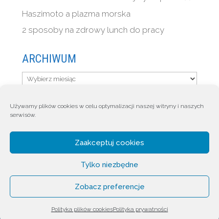
Haszimoto a plazma morska
2 sposoby na zdrowy lunch do pracy
ARCHIWUM
Archiwum
Używamy plików cookies w celu optymalizacji naszej witryny i naszych
serwisów.
HOME
CZYM JEST QUINTON
DLA KOGO
Quinton Blog
SKLEP
KONTAKT
Zaakceptuj cookies
Moje konto
Polityka prywatności
Tylko niezbędne
Polityka plików cookies (EU)
Zobacz preferencje
Polityka plików cookies
Copyright Quinton Polska sp. z o.o.
Polityka prywatności