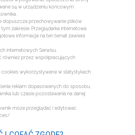
howywane są w urządzeniu końcowym
kownika.
nie dopuszcza przechowywanie plików
ym zakresie. Przeglądarka internetowa
gółowe informacje na ten temat zawiera
ch internetowych Serwisu.
ć również przez współpracujących
ów cookies wykorzystywane w statystykach:
etlenia reklam dopasowanych do sposobu,
wnika lub czasie pozostawania na danej
kownik może przeglądać i edytować
nces/
Ć I COFAĆ ZGODĘ?