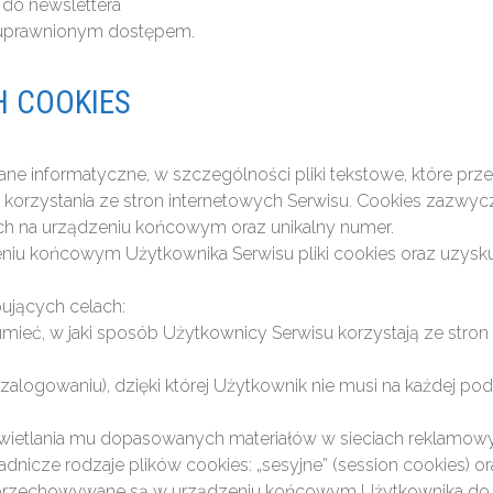
 do newslettera
ieuprawnionym dostępem.
H COOKIES
wią dane informatyczne, w szczególności pliki tekstowe, któr
korzystania ze stron internetowych Serwisu. Cookies zazwycza
ch na urządzeniu końcowym oraz unikalny numer.
iu końcowym Użytkownika Serwisu pliki cookies oraz uzyskuj
pujących celach:
umieć, w jaki sposób Użytkownicy Serwisu korzystają ze stron
 zalogowaniu), dzięki której Użytkownik nie musi na każdej p
yświetlania mu dopasowanych materiałów w sieciach reklamow
icze rodzaje plików cookies: „sesyjne” (session cookies) oraz
e przechowywane są w urządzeniu końcowym Użytkownika do 