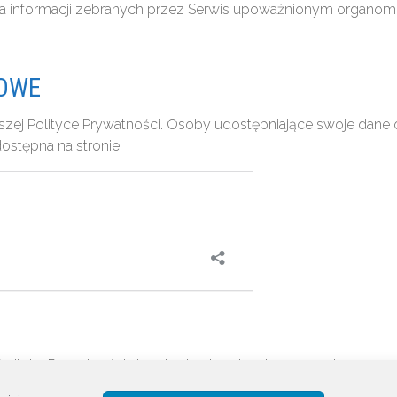
ia informacji zebranych przez Serwis upoważnionym organo
COWE
jszej Polityce Prywatności. Osoby udostępniające swoje dan
dostępna na stronie
olityką Prywatności stosuje się obowiązujące przepisy prawa