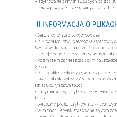
– szyfrowanie danych służących do zapisu
– zabezpieczenie zbioru danych przed n
III INFORMACJA O PLIKAC
• Serwis korzysta z plików cookies.
• Pliki cookies (tzw. „ciasteczka”) stano
Użytkownika Serwisu i przeznaczone są do 
z której pochodzą, czas przechowywania i
• Podmiotem zamieszczającym na urządzen
Serwisu.
• Pliki cookies wykorzystywane są w nastę
• tworzenia statystyk, które pomagają zroz
ich struktury i zawartości;
• utrzymania sesji Użytkownika Serwisu (po
i hasła;
• określania profilu użytkownika w celu w
• W ramach Serwisu stosowane są dwa zasadn
„sesyjne” są plikami tymczasowymi, któr