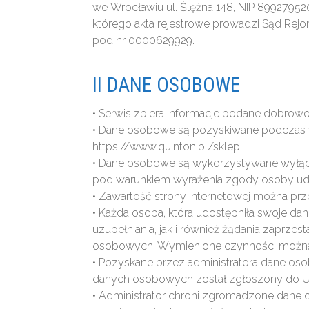
we Wrocławiu ul. Ślężna 148, NIP 8992795
którego akta rejestrowe prowadzi Sąd Re
pod nr 0000629929.
II DANE OSOBOWE
• Serwis zbiera informacje podane dobrowo
• Dane osobowe są pozyskiwane podczas wy
https://www.quinton.pl/sklep.
• Dane osobowe są wykorzystywane wyłączn
pod warunkiem wyrażenia zgody osoby ud
• Zawartość strony internetowej można p
• Każda osoba, która udostępniła swoje da
uzupełniania, jak i również żądania zaprz
osobowych. Wymienione czynności można 
• Pozyskane przez administratora dane os
danych osobowych został zgłoszony do 
• Administrator chroni zgromadzone dane 