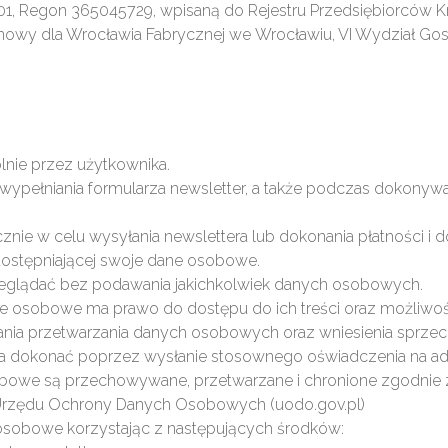
201, Regon 365045729, wpisaną do Rejestru Przedsiębiorców 
jonowy dla Wrocławia Fabrycznej we Wrocławiu, VI Wydział 
lnie przez użytkownika.
pełniania formularza newsletter, a także podczas dokonywa
ie w celu wysyłania newslettera lub dokonania płatności i d
ostępniającej swoje dane osobowe.
rzeglądać bez podawania jakichkolwiek danych osobowych.
ne osobowe ma prawo do dostępu do ich treści oraz możliwość 
estania przetwarzania danych osobowych oraz wniesienia sprz
dokonać poprzez wysłanie stosownego oświadczenia na adre
obowe są przechowywane, przetwarzane i chronione zgodnie 
Urzędu Ochrony Danych Osobowych (uodo.gov.pl)
osobowe korzystając z następujących środków: