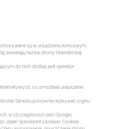
e przechowywane są w urządzeniu końcowym
j zawierają nazwę strony internetowej,
ącym do nich dostęp jest operator
 internetowych, co umożliwia ulepszanie
odstronie Serwisu ponownie wpisywać loginu
ych, w szczególności sieci Google.
 „stałe” (persistent cookies). Cookies
czasu wylogowania, opuszczenia strony