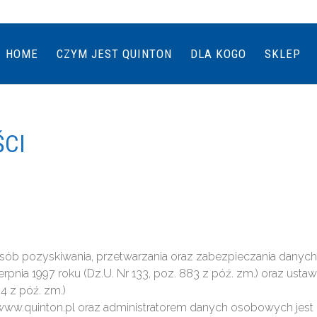
HOME
CZYM JEST QUINTON
DLA KOGO
SKLEP
ŚCI
 sposób pozyskiwania, przetwarzania oraz zabezpieczania dan
pnia 1997 roku (Dz.U. Nr 133, poz. 883 z póź. zm.) oraz usta
04 z póź. zm.)
/www.quinton.pl oraz administratorem danych osobowych jest Q