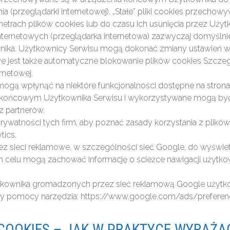
a (przeglądarki internetowej). „Stałe” pliki cookies przec
trach plików cookies lub do czasu ich usunięcia przez Użyt
internetowych (przeglądarka internetowa) zazwyczaj domyśl
ka. Użytkownicy Serwisu mogą dokonać zmiany ustawień w t
we jest także automatyczne blokowanie plików cookies Szcze
rnetowej.
mogą wpłynąć na niektóre funkcjonalności dostępne na strona
iu końcowym Użytkownika Serwisu i wykorzystywane mogą by
 partnerów.
prywatności tych firm, aby poznać zasady korzystania z plik
tics.
zez sieci reklamowe, w szczególności sieć Google, do wyświ
ym celu mogą zachować informację o ścieżce nawigacji użytko
użytkownika gromadzonych przez sieć reklamową Google użyt
przy pomocy narzędzia: https://www.google.com/ads/prefere
 COOKIES – JAK W PRAKTYCE WYRAŻA