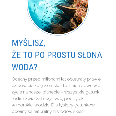
MYŚLISZ,
ŻE TO PO PROSTU SŁONA
WODA?
Oceany przed milionami lat oblewały prawie
całkowicie kulę ziemską, to z nich powstało
życie na naszej planecie – wszystkie gatunki
roślin i zwierząt mają swój początek
w morskiej wodzie. Dla tysięcy gatunków
oceany są naturalnym środowiskiem,