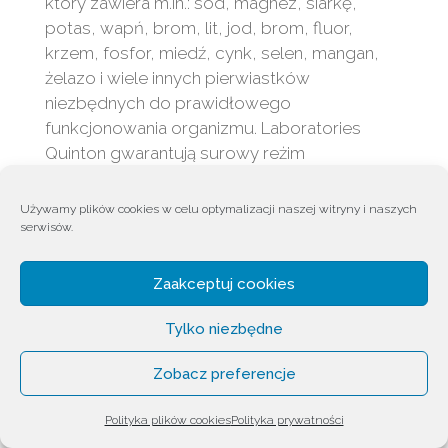
który zawiera m.in.: sód, magnez, siarkę,
potas, wapń, brom, lit, jod, brom, fluor,
krzem, fosfor, miedź, cynk, selen, mangan,
żelazo i wiele innych pierwiastków
niezbędnych do prawidłowego
funkcjonowania organizmu. Laboratories
Quinton gwarantują surowy reżim
technologiczny i najwyższą jakość, jak i pełną
zgodność z regułami wytyczonymi
Używamy plików cookies w celu optymalizacji naszej witryny i naszych
przez Rene Quintona.
serwisów.
Ampułki z niebieskim napisem Quinton
Zaakceptuj cookies
sprzedawane są obecnie w niemal
wszystkich krajach Unii Europejskiej, obu
Tylko niezbędne
Ameryk i Azji.
Zobacz preferencje
Polityka plików cookies
Polityka prywatności