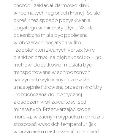
chorób i zakładał darmowe kliniki
w rozmaitych regionach Francji. Ściśle
określił też sposób pozyskiwania
bogatego w minerały płynu. Woda
oceaniczna miała być pobierana
w obszarach bogatych w fito
i zooplankton zwanych vortex (wiry
planktoniczne), na głębokości 20 – 30
metrów. Dodatkowo, musiała być
transportowana w schłodzonych
naczyniach wykonanych ze szkła,
a następnie filtrowana przez mikrofiltry
i rozcieńczana do identycznej
z osoczem krwi zawartości soli
mineralnych. Przetwarzając wodę
morską, w żadnym wypadku nie można
stosować wysokich temperatur (jak
w przypadku pasteryzacji), ponieważ