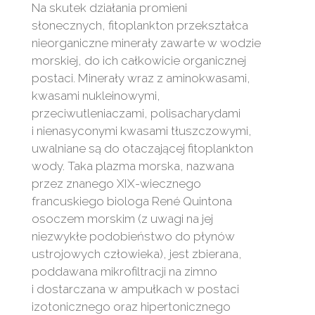
Na skutek działania promieni
słonecznych, fitoplankton przekształca
nieorganiczne minerały zawarte w wodzie
morskiej, do ich całkowicie organicznej
postaci. Minerały wraz z aminokwasami,
kwasami nukleinowymi,
przeciwutleniaczami, polisacharydami
i nienasyconymi kwasami tłuszczowymi,
uwalniane są do otaczającej fitoplankton
wody. Taka plazma morska, nazwana
przez znanego XIX-wiecznego
francuskiego biologa René Quintona
osoczem morskim (z uwagi na jej
niezwykłe podobieństwo do płynów
ustrojowych człowieka), jest zbierana,
poddawana mikrofiltracji na zimno
i dostarczana w ampułkach w postaci
izotonicznego oraz hipertonicznego