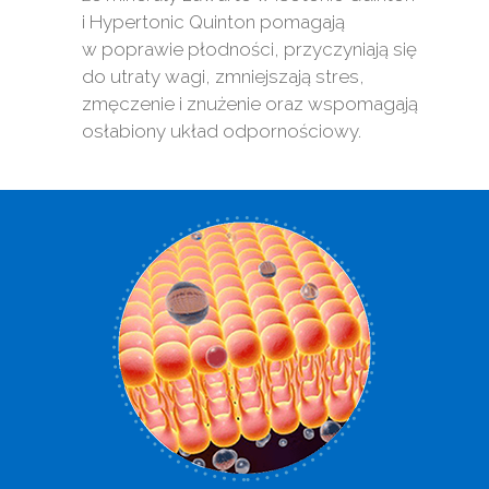
i Hypertonic Quinton pomagają
w poprawie płodności, przyczyniają się
do utraty wagi, zmniejszają stres,
zmęczenie i znużenie oraz wspomagają
osłabiony układ odpornościowy.