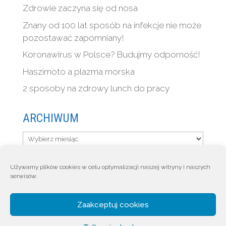
Zdrowie zaczyna się od nosa
Znany od 100 lat sposób na infekcje nie może
pozostawać zapomniany!
Koronawirus w Polsce? Budujmy odporność!
Haszimoto a plazma morska
2 sposoby na zdrowy lunch do pracy
ARCHIWUM
Archiwum
Używamy plików cookies w celu optymalizacji naszej witryny i naszych
serwisów.
HOME
CZYM JEST QUINTON
DLA KOGO
Quinton Blog
SKLEP
KONTAKT
Zaakceptuj cookies
Moje konto
Polityka prywatności