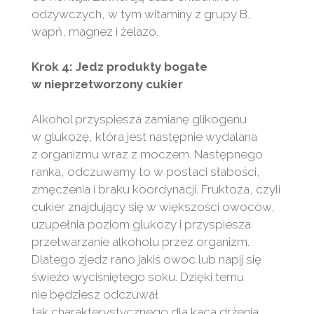
odżywczych, w tym witaminy z grupy B,
wapń, magnez i żelazo.
Krok 4: Jedz produkty bogate
w nieprzetworzony cukier
Alkohol przyspiesza zamianę glikogenu
w glukozę, która jest następnie wydalana
z organizmu wraz z moczem. Następnego
ranka, odczuwamy to w postaci słabości,
zmęczenia i braku koordynacji. Fruktoza, czyli
cukier znajdujący się w większości owoców,
uzupełnia poziom glukozy i przyspiesza
przetwarzanie alkoholu przez organizm.
Dlatego zjedz rano jakiś owoc lub napij się
świeżo wyciśniętego soku. Dzięki temu
nie będziesz odczuwał
tak charakterystycznego dla kaca drżenia