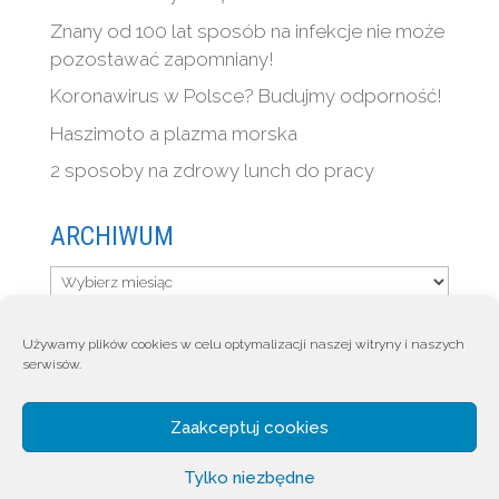
Znany od 100 lat sposób na infekcje nie może
pozostawać zapomniany!
Koronawirus w Polsce? Budujmy odporność!
Haszimoto a plazma morska
2 sposoby na zdrowy lunch do pracy
ARCHIWUM
Archiwum
Używamy plików cookies w celu optymalizacji naszej witryny i naszych
serwisów.
HOME
CZYM JEST QUINTON
DLA KOGO
Quinton Blog
SKLEP
KONTAKT
Zaakceptuj cookies
Moje konto
Polityka prywatności
Tylko niezbędne
Polityka plików cookies (EU)