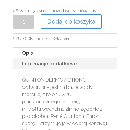
48 w magazynie (może być zamówiony)
ilość
Dodaj do koszyka
QUINTON
DERMO
ACTION
SKU:
Q DNH 100-1
Kategoria:
Bez kategorii
100
Opis
ml
Informacje dodatkowe
QUINTON DERMO ACTION®
wytwarzany jest na bazie wody
morskiej z rejonu wiru
planktonicznego (vortex),
mikrofiltrowanej na zimno zgodnie z
protokołem René Quintona. Chroni
skórę i utrzymuje ją w dobrej kondycji.