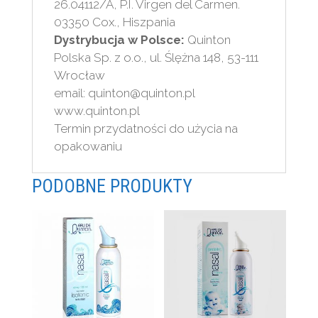
26.04112/A, P.I. Virgen del Carmen.
03350 Cox., Hiszpania
Dystrybucja w Polsce:
Quinton
Polska Sp. z o.o., ul. Ślężna 148, 53-111
Wrocław
email: quinton@quinton.pl
www.quinton.pl
Termin przydatności do użycia na
opakowaniu
PODOBNE PRODUKTY