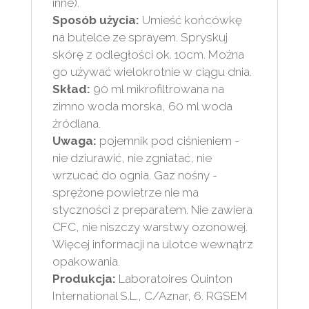
inne).
Sposób użycia:
Umieść końcówkę
na butelce ze sprayem. Spryskuj
skórę z odległości ok. 10cm. Można
go używać wielokrotnie w ciągu dnia.
Skład:
90 ml mikrofiltrowana na
zimno woda morska, 60 ml woda
źródlana.
Uwaga:
pojemnik pod ciśnieniem -
nie dziurawić, nie zgniatać, nie
wrzucać do ognia. Gaz nośny -
sprężone powietrze nie ma
styczności z preparatem. Nie zawiera
CFC, nie niszczy warstwy ozonowej.
Więcej informacji na ulotce wewnątrz
opakowania.
Produkcja:
Laboratoires Quinton
International S.L., C/Aznar, 6. RGSEM