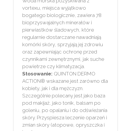
Woda morska pozyskiwana z
vortexu, miejsca wyjątkowo
bogatego biologicznie, zawiera 78
bioprzyswajalnych minerałów i
pierwiastków śladowych, które
regularnie dostarczane nawadniają
komórki skóry, sprzyjają jej zdrowiu
oraz zapewniając ochronę przed
czynnikami zewnętrznymi, jak suche
powietrze czy klimatyzacja.
Stosowanie:
QUINTON DERMO
ACTION® wskazane jest zarówno dla
kobiety, jak i dla mężczyzn.
Szczególnie polecany jest jako baza
pod makijaż, jako tonik, balsam po
goleniu, po opalaniu i do odświeżania
skóry. Przyspiesza leczenie oparzeń i
zmian skóry (atopowe, opryszczka i